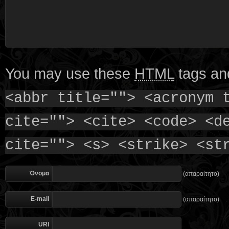
You may use these
HTML
tags and
<abbr title=""> <acronym 
cite=""> <cite> <code> <d
cite=""> <s> <strike> <st
Όνομα
(απαραίτητο)
E-mail
(απαραίτητο)
URI