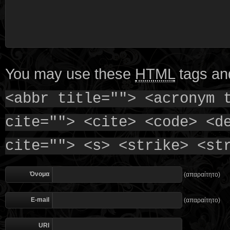
You may use these
HTML
tags and
<abbr title=""> <acronym 
cite=""> <cite> <code> <d
cite=""> <s> <strike> <st
Όνομα
(απαραίτητο)
E-mail
(απαραίτητο)
URI