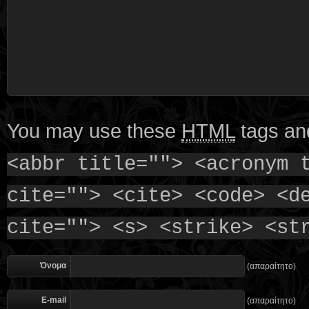
You may use these
HTML
tags and
<abbr title=""> <acronym 
cite=""> <cite> <code> <d
cite=""> <s> <strike> <st
Όνομα
(απαραίτητο)
E-mail
(απαραίτητο)