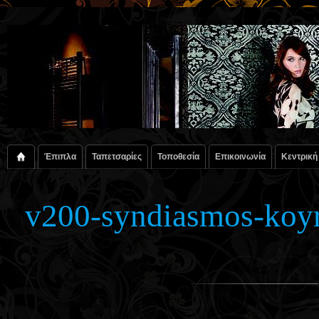
Έπιπλα
Ταπετσαρίες
Τοποθεσία
Επικοινωνία
Κεντρική
v200-syndiasmos-koyr