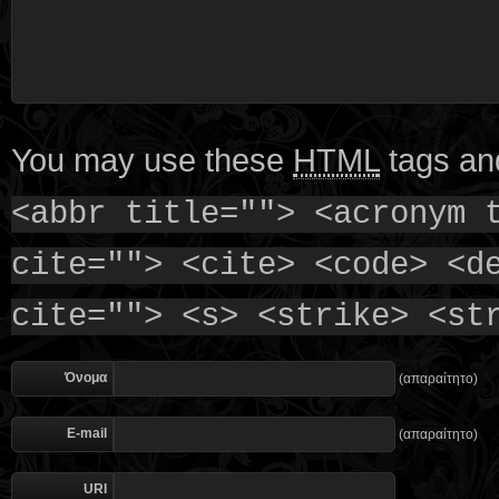
You may use these
HTML
tags and
<abbr title=""> <acronym 
cite=""> <cite> <code> <d
cite=""> <s> <strike> <st
Όνομα
(απαραίτητο)
E-mail
(απαραίτητο)
URI