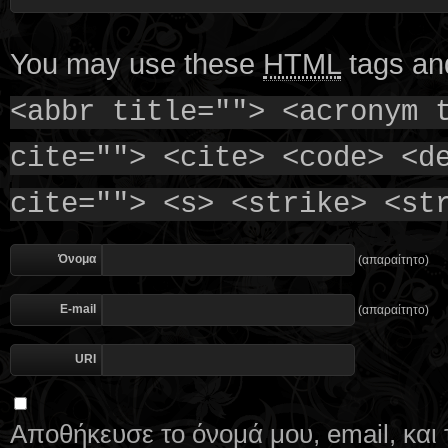
You may use these
HTML
tags and
<abbr title=""> <acronym 
cite=""> <cite> <code> <d
cite=""> <s> <strike> <st
Όνομα
(απαραίτητο)
E-mail
(απαραίτητο)
URI
Αποθήκευσε το όνομά μου, email, και 