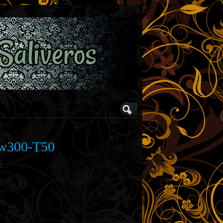
-w300-Τ50