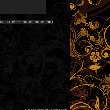
ote cite=""> <cite> <code> <del
Suffusion theme by Sayontan Sinha