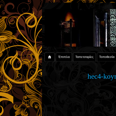
Έπιπλα
Ταπετσαρίες
Τοποθεσία
hec4-koy