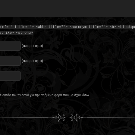
ref="" title=""> <abbr title=""> <acronym title=""> <b> <blockqu
strike> <strong>
(απαραίτητο)
(απαραίτητο)
 σε αυτόν τον πλοηγό για την επόμενη φορά που θα σχολιάσω.