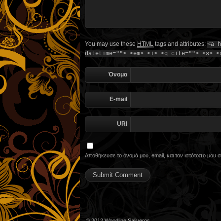
You may use these
HTML
tags and attributes:
<a h
datetime=""> <em> <i> <q cite=""> <s> <
Όνομα
E-mail
URI
Αποθήκευσε το όνομά μου, email, και τον ιστότοπο μου
© 2012
Woodline Saliveros