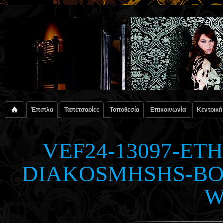
Έπιπλα
Ταπετσαρίες
Τοποθεσία
Επικοινωνία
Κεντρική
VEF24-13097-ET
DIAKOSMHSHS-BO
W