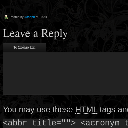
Posted by
Joseph
at 10:34
Leave a Reply
Το Σχόλιό Σας
You may use these
HTML
tags and
<abbr title=""> <acronym 