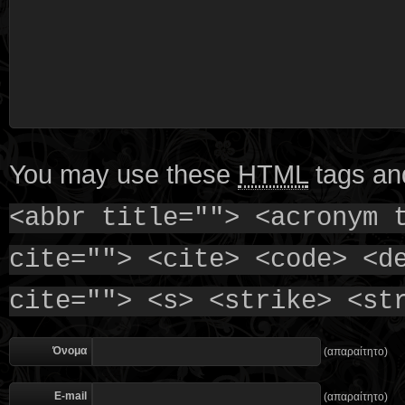
You may use these
HTML
tags and
<abbr title=""> <acronym 
cite=""> <cite> <code> <d
cite=""> <s> <strike> <st
Όνομα
(απαραίτητο)
E-mail
(απαραίτητο)