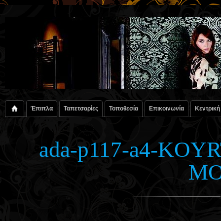
Έπιπλα
Ταπετσαρίες
Τοποθεσία
Επικοινωνία
Κεντρική
ada-p117-a4-KO
MO