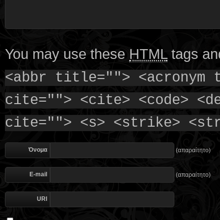
You may use these
HTML
tags and
<abbr title=""> <acronym 
cite=""> <cite> <code> <d
cite=""> <s> <strike> <st
Όνομα
(απαραίτητο)
E-mail
(απαραίτητο)
URI