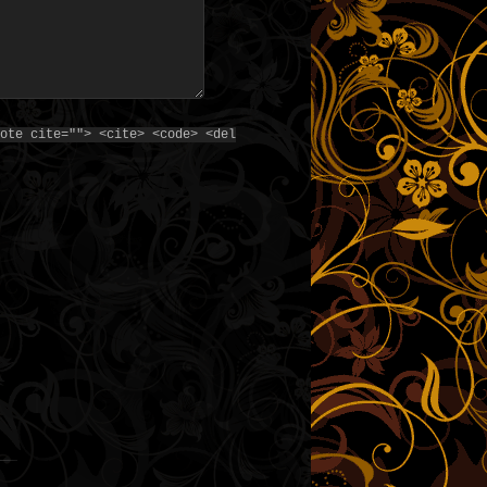
ote cite=""> <cite> <code> <del