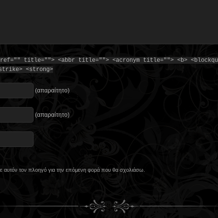
ref="" title=""> <abbr title=""> <acronym title=""> <b> <blockqu
strike> <strong>
(απαραίτητο)
(απαραίτητο)
 σε αυτόν τον πλοηγό για την επόμενη φορά που θα σχολιάσω.