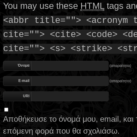
You may use these
HTML
tags and
<abbr title=""> <acronym 
cite=""> <cite> <code> <d
cite=""> <s> <strike> <st
Όνομα
(απαραίτητο)
E-mail
(απαραίτητο)
URI
Αποθήκευσε το όνομά μου, email, και 
επόμενη φορά που θα σχολιάσω.