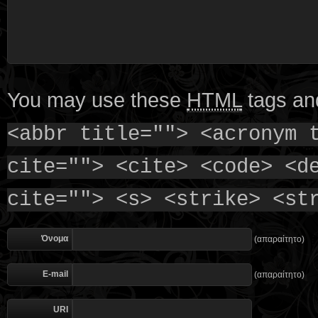
You may use these
HTML
tags and
<abbr title=""> <acronym 
cite=""> <cite> <code> <d
cite=""> <s> <strike> <st
Όνομα
(απαραίτητο)
E-mail
(απαραίτητο)
URI