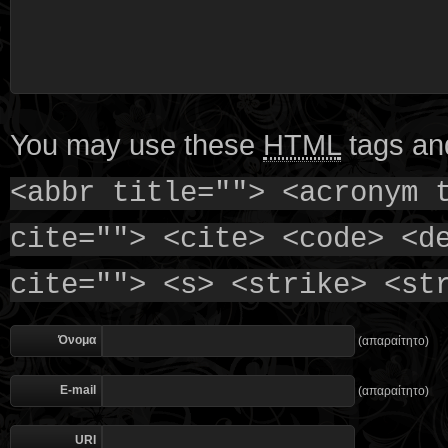
You may use these
HTML
tags and
<abbr title=""> <acronym 
cite=""> <cite> <code> <d
cite=""> <s> <strike> <st
Όνομα
(απαραίτητο)
E-mail
(απαραίτητο)
URI