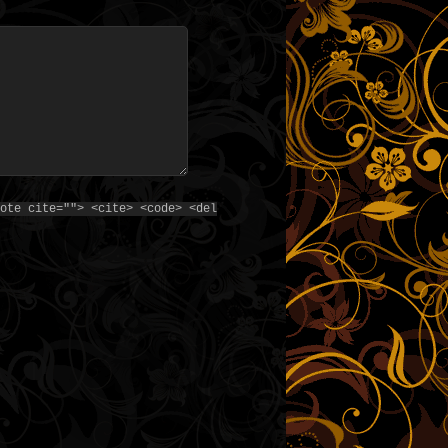
ote cite=""> <cite> <code> <del