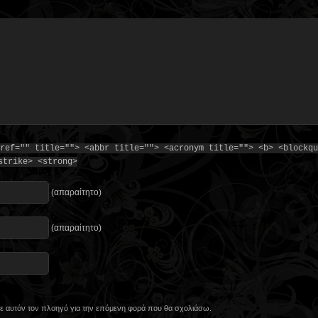
ref="" title=""> <abbr title=""> <acronym title=""> <b> <blockqu
strike> <strong>
(απαραίτητο)
(απαραίτητο)
 σε αυτόν τον πλοηγό για την επόμενη φορά που θα σχολιάσω.