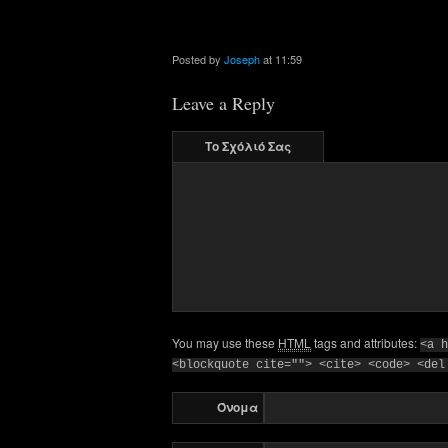
Posted by
Joseph
at 11:59
Leave a Reply
Το Σχόλιό Σας
You may use these
HTML
tags and attributes:
<a h
<blockquote cite=""> <cite> <code> <del
Όνομα