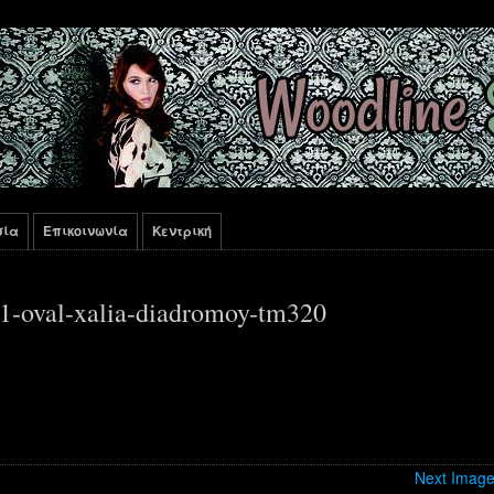
σία
Επικοινωνία
Κεντρική
1-oval-xalia-diadromoy-tm320
Next Imag