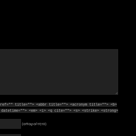
ref="" title=""> <abbr title=""> <acronym title=""> <b>
 datetime=""> <em> <i> <q cite=""> <s> <strike> <strong>
(απαραίτητο)