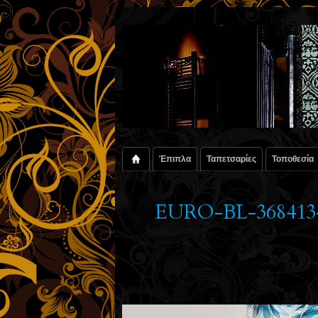
Έπιπλα
Ταπετσαρίες
Τοποθεσία
EURO-BL-3684