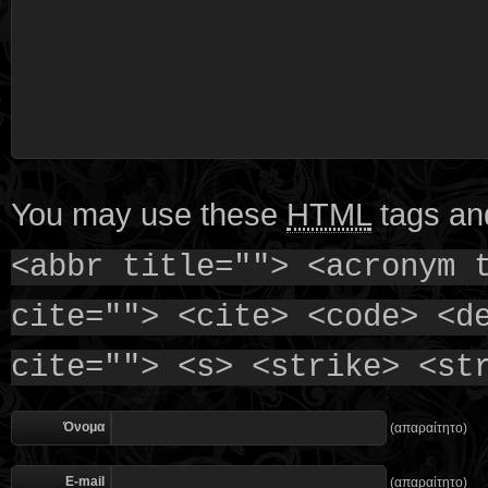
You may use these
HTML
tags and
<abbr title=""> <acronym 
cite=""> <cite> <code> <d
cite=""> <s> <strike> <st
Όνομα
(απαραίτητο)
E-mail
(απαραίτητο)