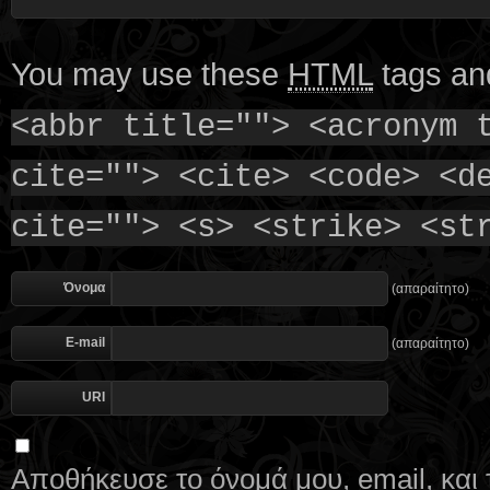
You may use these
HTML
tags and
<abbr title=""> <acronym 
cite=""> <cite> <code> <d
cite=""> <s> <strike> <st
Όνομα
(απαραίτητο)
E-mail
(απαραίτητο)
URI
Αποθήκευσε το όνομά μου, email, και 